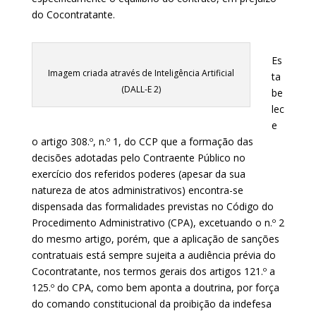
do Cocontratante.
Es
Imagem criada através de Inteligência Artificial
ta
(DALL-E 2)
be
lec
e
o artigo 308.º, n.º 1, do CCP que a formação das
decisões adotadas pelo Contraente Público no
exercício dos referidos poderes (apesar da sua
natureza de atos administrativos) encontra-se
dispensada das formalidades previstas no Código do
Procedimento Administrativo (CPA), excetuando o n.º 2
do mesmo artigo, porém, que a aplicação de sanções
contratuais está sempre sujeita a audiência prévia do
Cocontratante, nos termos gerais dos artigos 121.º a
125.º do CPA, como bem aponta a doutrina, por força
do comando constitucional da proibição da indefesa