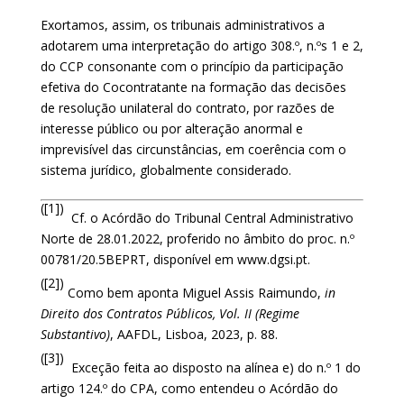
Exortamos, assim, os tribunais administrativos a
adotarem uma interpretação do artigo 308.º, n.ºs 1 e 2,
do CCP consonante com o princípio da participação
efetiva do Cocontratante na formação das decisões
de resolução unilateral do contrato, por razões de
interesse público ou por alteração anormal e
imprevisível das circunstâncias, em coerência com o
sistema jurídico, globalmente considerado.
([1])
Cf. o Acórdão do Tribunal Central Administrativo
Norte de 28.01.2022, proferido no âmbito do proc. n.º
00781/20.5BEPRT, disponível em www.dgsi.pt.
([2])
Como bem aponta Miguel Assis Raimundo,
in
Direito dos Contratos Públicos, Vol. II (Regime
Substantivo)
, AAFDL, Lisboa, 2023, p. 88.
([3])
Exceção feita ao disposto na alínea e) do n.º 1 do
artigo 124.º do CPA, como entendeu o Acórdão do