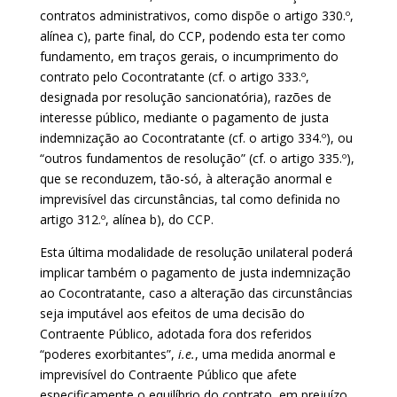
contratos administrativos, como dispõe o artigo 330.º,
alínea c), parte final, do CCP, podendo esta ter como
fundamento, em traços gerais, o incumprimento do
contrato pelo Cocontratante (cf. o artigo 333.º,
designada por resolução sancionatória), razões de
interesse público, mediante o pagamento de justa
indemnização ao Cocontratante (cf. o artigo 334.º), ou
“outros fundamentos de resolução” (cf. o artigo 335.º),
que se reconduzem, tão-só, à alteração anormal e
imprevisível das circunstâncias, tal como definida no
artigo 312.º, alínea b), do CCP.
Esta última modalidade de resolução unilateral poderá
implicar também o pagamento de justa indemnização
ao Cocontratante, caso a alteração das circunstâncias
seja imputável aos efeitos de uma decisão do
Contraente Público, adotada fora dos referidos
“poderes exorbitantes”,
i.e.
, uma medida anormal e
imprevisível do Contraente Público que afete
especificamente o equilíbrio do contrato, em prejuízo