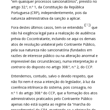
“em quaisquer processos sancionatórios”, previsto no
artigo 32.º, n.º 1, da Constituição da República
Portuguesa (CRP), independentemente, pois da
natureza administrativa da sanção a aplicar.
(
[1]
)
Fora destes últimos casos, tem-se entendido
que
não há exigência legal para a realização de audiência
prévia do Cocontratante, incluindo-se aqui os demais
atos de resolução unilateral pelo Contraente Público,
pela sua natureza não sancionatória (fundados em
razões de interesse público ou na alteração anormal e
imprevisível das circunstâncias), numa interpretação
a
contrario
do disposto no artigo 308.º, n.º 2, do CCP.
Entendemos, contudo, salvo o devido respeito, que
não foi nem é essa a intenção do legislador, à luz da
coerência intrínseca do sistema, pois consagra, no
n.º 1 do artigo 308.º do CCP, que a formação dos atos
administrativos praticados pelo Contraente Público
apenas não está sujeita ao regime da “marcha do
procedimento” do CPA, mantendo-se a obrigação do