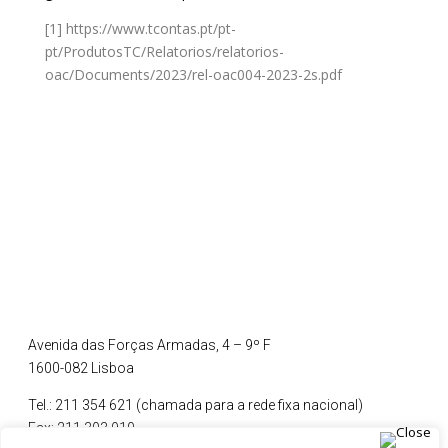
[1]
https://www.tcontas.pt/pt-
pt/ProdutosTC/Relatorios/relatorios-
oac/Documents/2023/rel-oac004-2023-2s.pdf
Avenida das Forças Armadas, 4 – 9º F
1600-082 Lisboa
Tel.: 211 354 621 (chamada para a rede fixa nacional)
Fax: 211 303 910