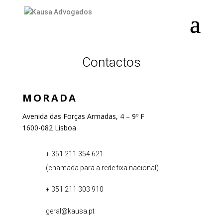
KAUSA ADVOGADOS
Contactos
MORADA
Avenida das Forças Armadas, 4 – 9º F
1600-082 Lisboa
+ 351 211 354 621
(chamada para a rede fixa nacional)
+ 351 211 303 910
geral@kausa.pt