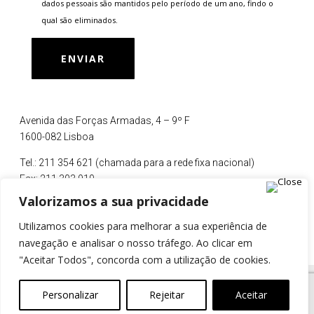
dados pessoais são mantidos pelo período de um ano, findo o
qual são eliminados.
Avenida das Forças Armadas, 4 – 9º F
1600-082 Lisboa
Tel.: 211 354 621 (chamada para a rede fixa nacional)
Fax: 211 303 910
Valorizamos a sua privacidade
Email:
geral@kausa.pt
Utilizamos cookies para melhorar a sua experiência de
Siga-nos no LinkedIn.
navegação e analisar o nosso tráfego. Ao clicar em
"Aceitar Todos", concorda com a utilização de cookies.
© 2023, todos os direitos reservados |
Política
Personalizar
Rejeitar
Aceitar
de Privacidade